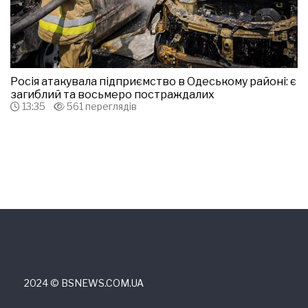
Росія атакувала підприємство в Одеському районі: є
загиблий та восьмеро постраждалих
13:35
561 переглядів
2024 © ВSNEWS.COM.UA