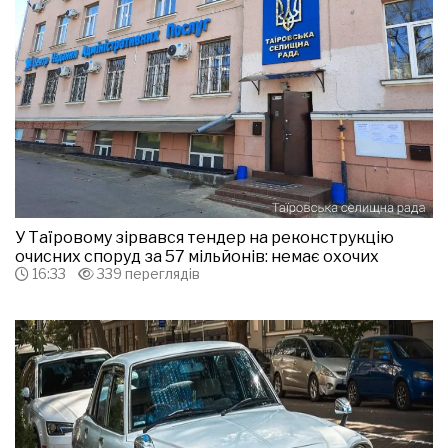
У Таїровому зірвався тендер на реконструкцію
очисних споруд за 57 мільйонів: немає охочих
16:33
339 переглядів