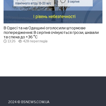
В Одесі та на Одещині оголосили штормове
попередження: 8 серпня очікуються грози, шквали
та спека до +36 °С
13:26
428 переглядів
2024 © ВSNEWS.COM.UA