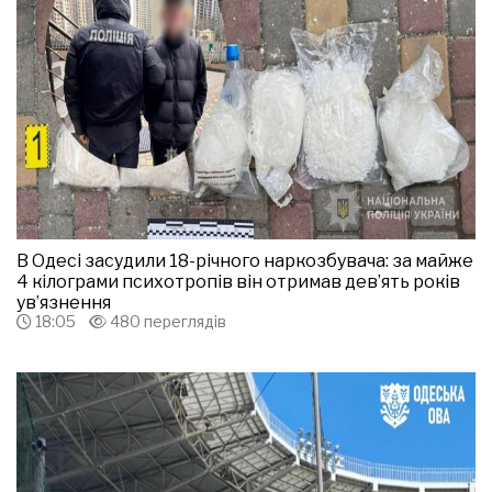
В Одесі засудили 18-річного наркозбувача: за майже
4 кілограми психотропів він отримав дев’ять років
ув’язнення
18:05
480 переглядів