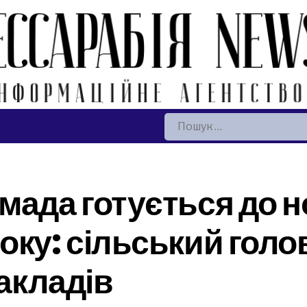
Пошук:
мада готується до н
оку: сільський голо
закладів