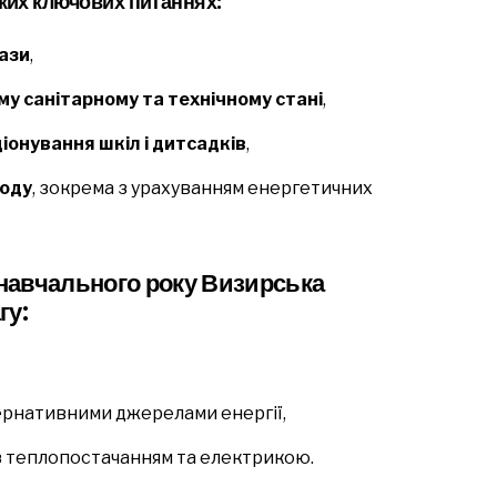
аких ключових питаннях:
ази
,
му санітарному та технічному стані
,
онування шкіл і дитсадків
,
іоду
, зокрема з урахуванням енергетичних
 навчального року Визирська
гу:
ернативними джерелами енергії,
із теплопостачанням та електрикою.