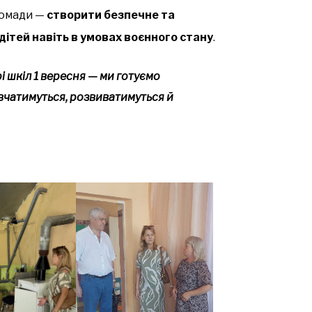
громади —
створити безпечне та
тей навіть в умовах воєнного стану
.
і шкіл 1 вересня — ми готуємо
навчатимуться, розвиватимуться й