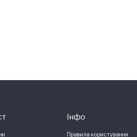
ст
Інфо
ни
Правила користування