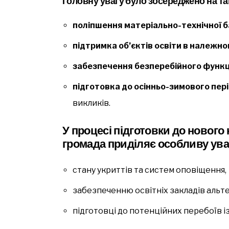
Головну увагу було зосереджено на т
поліпшення матеріально-технічної б
підтримка об’єктів освіти в належно
забезпечення безперебійного функці
підготовка до осінньо-зимового пер
викликів.
У процесі підготовки до нового
громада приділяє особливу ува
стану укриттів та систем оповіщення,
забезпеченню освітніх закладів альт
підготовці до потенційних перебоїв 