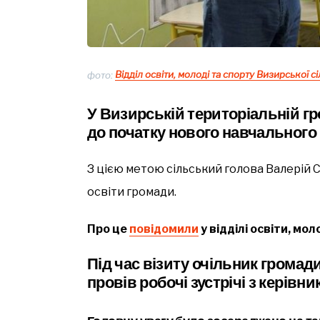
фото:
Відділ освіти, молоді та спорту Визирської с
У Визирській територіальній гр
до початку нового навчального 
З цією метою сільський голова Валерій С
освіти громади.
Про це
повідомили
у відділі освіти, мо
Під час візиту очільник громади
провів робочі зустрічі з керівн