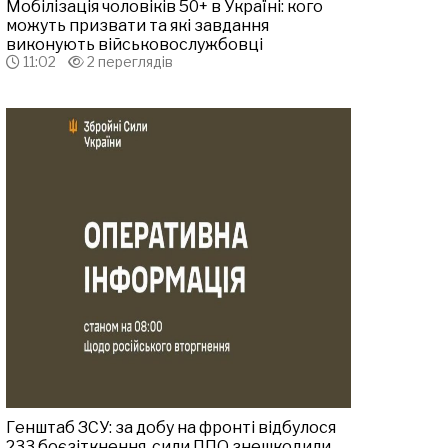
Мобілізація чоловіків 50+ в Україні: кого
можуть призвати та які завдання
виконують військовослужбовці
11:02
2 переглядів
Генштаб ЗСУ: за добу на фронті відбулося
233 боєзіткнення, сили ППО знешкодили