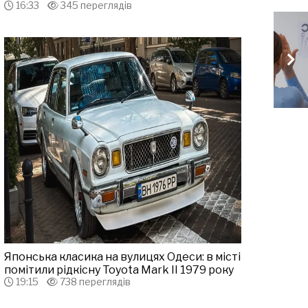
16:33
345 переглядів
Японська класика на вулицях Одеси: в місті
помітили рідкісну Toyota Mark II 1979 року
19:15
738 переглядів