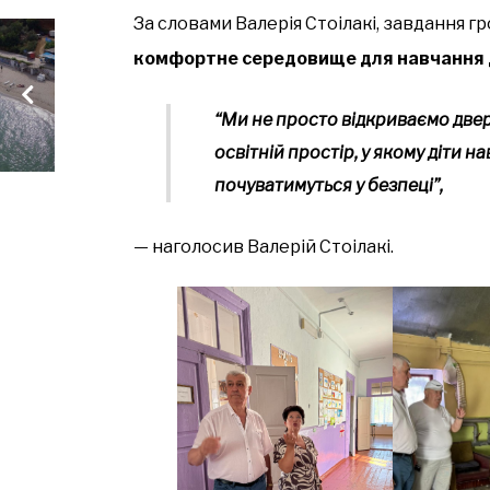
За словами Валерія Стоілакі, завдання 
комфортне середовище для навчання ді
“Ми не просто відкриваємо двер
освітній простір, у якому діти 
почуватимуться у безпеці”,
— наголосив Валерій Стоілакі.