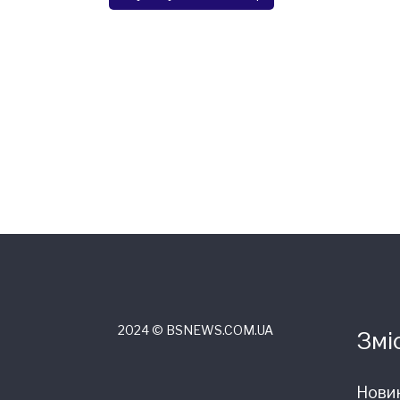
2024 © ВSNEWS.COM.UA
Змі
Нови