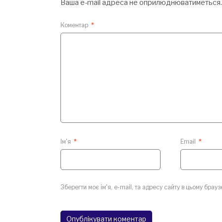
Ваша e-mail адреса не оприлюднюватиметься.
Коментар
*
Ім'я
*
Email
*
Зберегти моє ім'я, e-mail, та адресу сайту в цьому брау