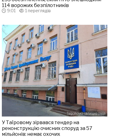
114 ворожих безпілотників
9:01
1 переглядів
У Таїровому зірвався тендер на
реконструкцію очисних споруд за 57
мільйонів: немає охочих