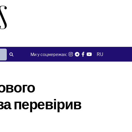
RU
Ми у соцмережах:
ового
ва перевірив