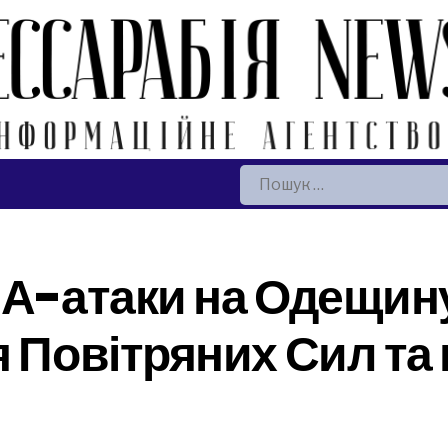
Пошук:
ЛА-атаки на Одещину
я Повітряних Сил та