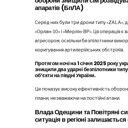
оборони знищили сім розвідув
апаратів (БпЛА)
Серед них були три дрони типу «ZALA», д
«Орлан-10» і «Мерлін-ВР». Ця операція 
агресором, оскільки безпілотники вико
коригування артилерійських обстрілів.
Протягом ночі на 1 січня 2025 року ук
знищили два ударні безпілотники типу
об’єкти на півдні України.
Це показує високу ефективність оборони
плани, незважаючи на постійні атаки.
Влада Одещини та Повітряні си
ситуація в регіоні залишаєтьс