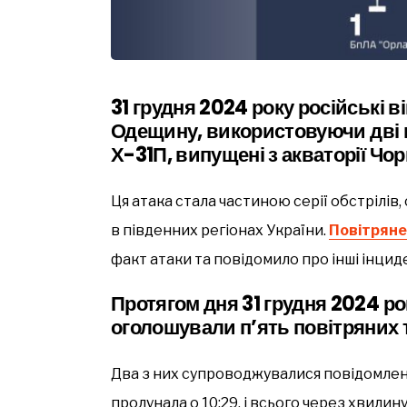
31 грудня 2024 року російські 
Одещину
, використовуючи дві 
Х-31П, випущені з акваторії Чо
Ця атака стала частиною серії обстрілі
в південних регіонах України.
Повітряне
факт атаки та повідомило про інші інциде
Протягом дня 31 грудня 2024 ро
оголошували п’ять повітряних 
Два з них супроводжувалися повідомлен
пролунала о 10:29, і всього через хвилину