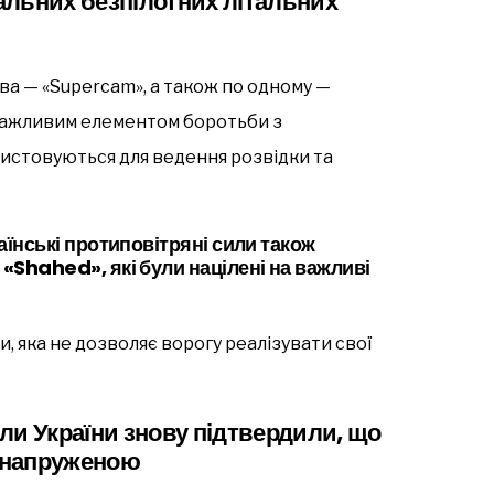
альних безпілотних літальних
ва — «Supercam», а також по одному —
є важливим елементом боротьби з
ристовуються для ведення розвідки та
раїнські протиповітряні сили також
 «Shahed», які були націлені на важливі
, яка не дозволяє ворогу реалізувати свої
ли України знову підтвердили, що
я напруженою