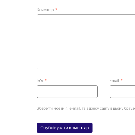
Коментар
*
Ім'я
*
Email
*
Зберегти моє ім'я, e-mail, та адресу сайту в цьому брау