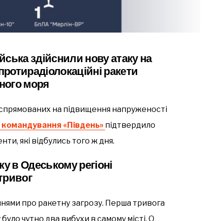
війська здійснили
нову атаку на
протирадіолокаційні ракети
рного моря
в, спрямованих на підвищення напруженості
 командування «Південь»
підтвердило
нти, які відбулись того ж дня.
ку в Одеському регіоні
тривог
нями про ракетну загрозу. Перша тривога
 було чутно два вибухи в самому місті. О