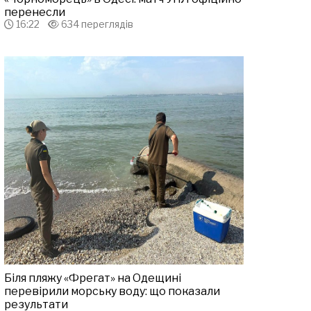
перенесли
16:22
634 переглядів
Біля пляжу «Фрегат» на Одещині
перевірили морську воду: що показали
результати