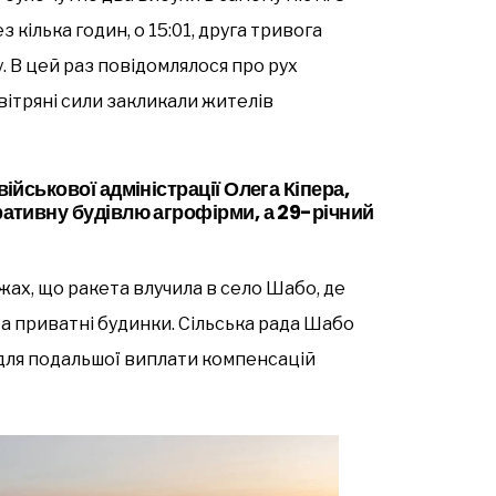
з кілька годин, о 15:01, друга тривога
 В цей раз повідомлялося про рух
овітряні сили закликали жителів
ійськової адміністрації Олега Кіпера,
ративну будівлю агрофірми, а 29-річний
ах, що ракета влучила в село Шабо, де
а приватні будинки. Сільська рада Шабо
 для подальшої виплати компенсацій