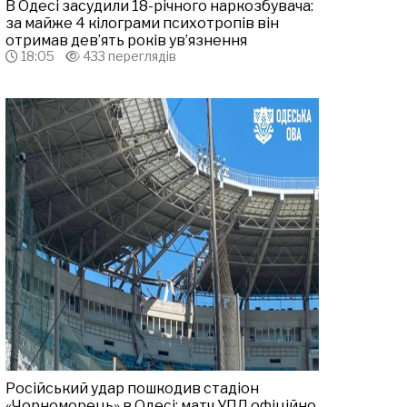
В Одесі засудили 18-річного наркозбувача:
за майже 4 кілограми психотропів він
отримав дев’ять років ув’язнення
18:05
433 переглядів
Російський удар пошкодив стадіон
«Чорноморець» в Одесі: матч УПЛ офіційно