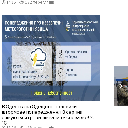
14:15
572 переглядів
В Одесі та на Одещині оголосили
штормове попередження: 8 серпня
очікуються грози, шквали та спека до +36
°С
13:26
418 переглядів