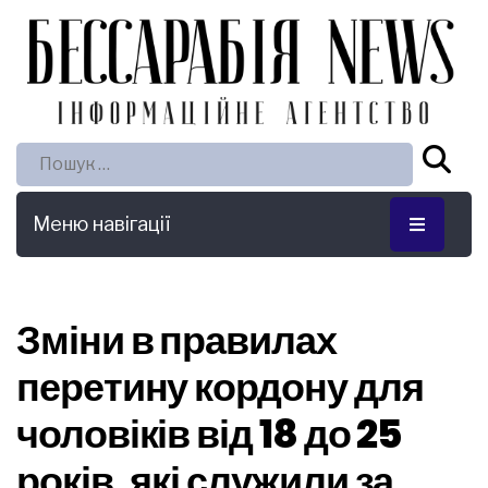
Пошук:
Меню навігації
Зміни в правилах
перетину кордону для
чоловіків від 18 до 25
років, які служили за