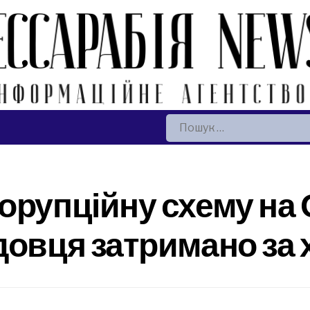
Пошук:
орупційну схему на 
довця затримано за