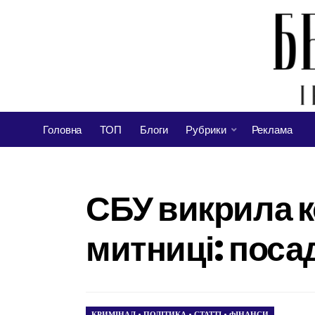
Головна
ТОП
Блоги
Рубрики
Реклама
СБУ викрила к
митниці: поса
КРИМІНАЛ
•
ПОЛІТИКА
•
СТАТТІ
•
ФІНАНСИ