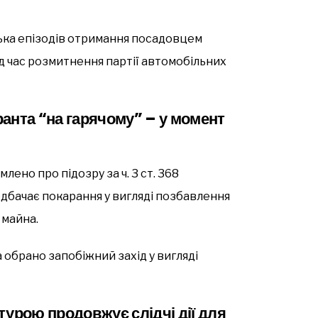
ька епізодів отримання посадовцем
під час розмитнення партії автомобільних
анта “на гарячому” – у момент
лено про підозру за ч. 3 ст. 368
дбачає покарання у вигляді позбавлення
 майна.
 обрано запобіжний захід у вигляді
турою продовжує слідчі дії для