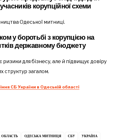
часників корупційної схеми
вництва Одеської митниці.
ом у боротьбі з корупцією на
битків державному бюджету
ризики для бізнесу, але й підвищує довіру
х структур загалом.
іння СБ України в Одеській області
 ОБЛАСТЬ
ОДЕСЬКА МИТНИЦЯ
СБУ
УКРАЇНА