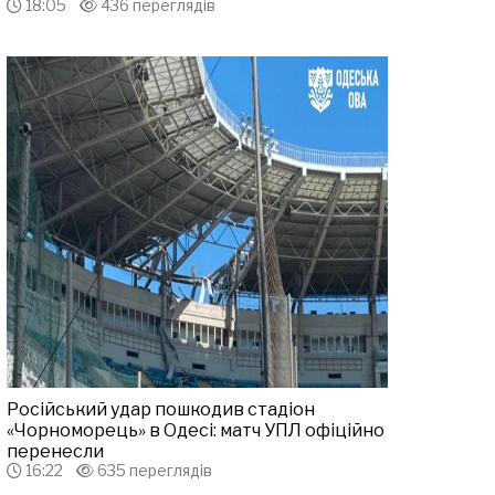
18:05
436 переглядів
Російський удар пошкодив стадіон
«Чорноморець» в Одесі: матч УПЛ офіційно
перенесли
16:22
635 переглядів