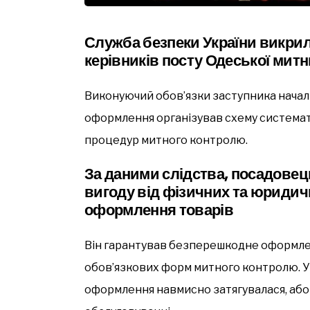
Служба безпеки України викрил
керівників посту Одеської митн
Виконуючий обов’язки заступника началь
оформлення організував схему системат
процедур митного контролю.
За даними слідства, посадове
вигоду від фізичних та юридич
оформлення товарів
Він гарантував безперешкодне оформле
обов’язкових форм митного контролю. У 
оформлення навмисно затягувалася, або 