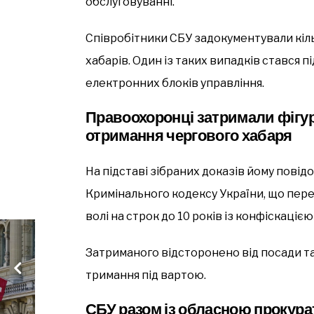
обслуговуванні.
Співробітники СБУ задокументували кіл
хабарів. Один із таких випадків стався 
електронних блоків управління.
Правоохоронці затримали фігур
отримання чергового хабаря
На підставі зібраних доказів йому повідом
Кримінального кодексу України, що пере
волі на строк до 10 років із конфіскацією
Затриманого відсторонено від посади та
тримання під вартою.
СБУ разом із обласною прокура