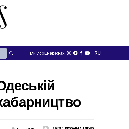
RU
Ми у соцмережах:
Одеській
 хабарництво
АВТОР:
BESSARABIANEWS
14.01.2025