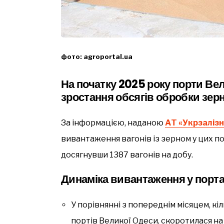
фото: аgroportal.ua
На початку 2025 року порти Ве
зростання обсягів обробки зер
За інформацією, наданою
АТ «Укрзаліз
вивантаження вагонів із зерном у цих порт
досягнувши 1387 вагонів на добу.
Динаміка вивантаження у порта
У порівнянні з попереднім місяцем, кіл
портів Великої Одеси, скоротилася на 