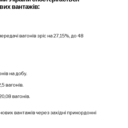
вих вантажів:
едачі вагонів зріс на 27,15%, до 48
онів на добу.
,5 вагонів.
0,08 вагонів.
ових вантажів через західні прикордонні