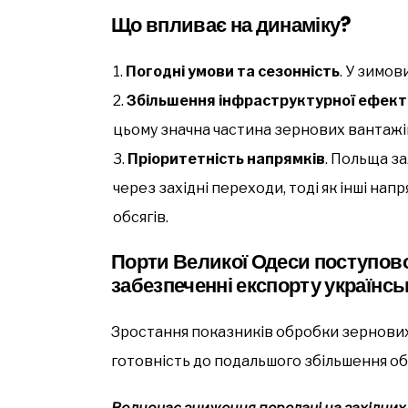
Що впливає на динаміку?
Погодні умови та сезонність
. У зимов
Збільшення інфраструктурної ефекти
цьому значна частина зернових вантажі
Пріоритетність напрямків
. Польща з
через західні переходи, тоді як інші н
обсягів.
Порти Великої Одеси поступово
забезпеченні експорту українсь
Зростання показників обробки зернових 
готовність до подальшого збільшення обс