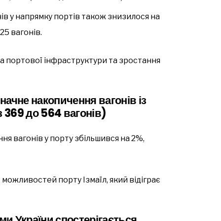
в у напрямку портів також знизилося на
25 вагонів.
а портової інфраструктури та зростання
значне накопичення вагонів із
з 369 до 564 вагонів)
 вагонів у порту збільшився на 2%,
можливостей порту Ізмаїл, який відіграє
ами України спостерігається