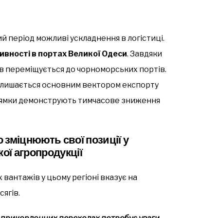
ий період можливі ускладнення в логістиці.
вності в портах Великої Одеси
. Завдяки
в переміщується до чорноморських портів.
алишається основним вектором експорту
апрямки демонструють тимчасове зниження
 зміцнюють свої позиції у
кої агропродукції
вантажів у цьому регіоні вказує на
ягів.