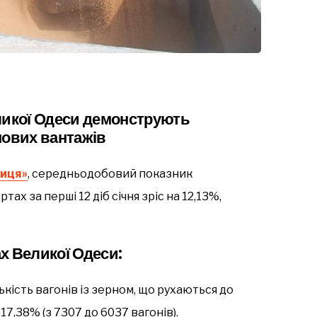
ликої Одеси демонструють
нових вантажів
ниця»
, середньодобовий показник
ах за перші 12 діб січня зріс на 12,13%,
х Великої Одеси
:
ькість вагонів із зерном, що рухаються до
17,38% (з 7307 до 6037 вагонів).