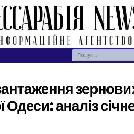
Пошук:
антаження зернових
ї Одеси: аналіз січн