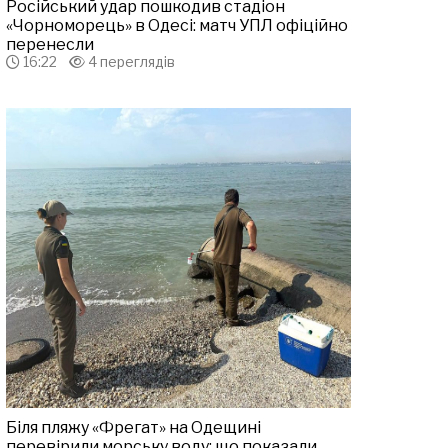
Російський удар пошкодив стадіон
«Чорноморець» в Одесі: матч УПЛ офіційно
перенесли
16:22
4 переглядів
Біля пляжу «Фрегат» на Одещині
перевірили морську воду: що показали