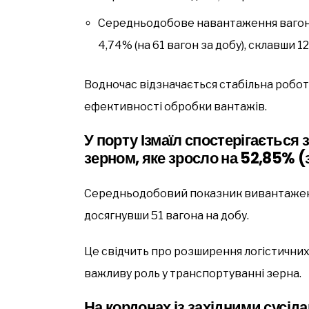
Середньодобове навантаження вагоні
4,74% (на 61 вагон за добу), склавши 12
Водночас відзначається стабільна робот
ефективності обробки вантажів.
У порту Ізмаїл спостерігається 
зерном, яке зросло на 52,85% (
Середньодобовий показник вивантаження
досягнувши 51 вагона на добу.
Це свідчить про розширення логістичних 
важливу роль у транспортуванні зерна.
На кордонах із західними сусід