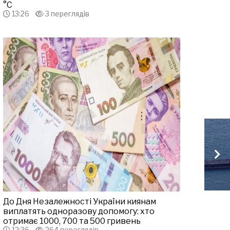
°С
13:26
3 переглядів
До Дня Незалежності України киянам
виплатять одноразову допомогу: хто
отримає 1000, 700 та 500 гривень
12:36
264 переглядів