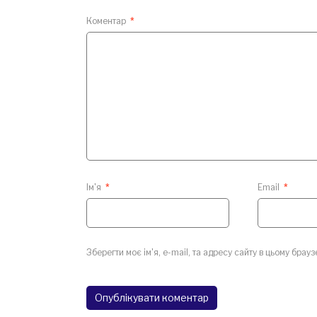
Коментар
*
Ім'я
*
Email
*
Зберегти моє ім'я, e-mail, та адресу сайту в цьому брау