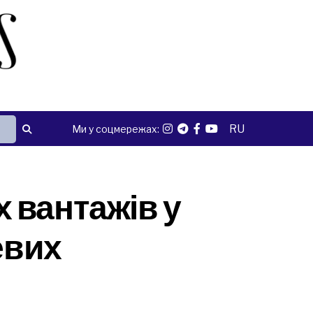
RU
Ми у соцмережах:
 вантажів у
евих