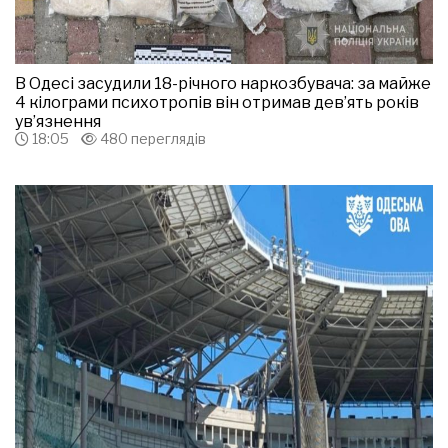
В Одесі засудили 18-річного наркозбувача: за майже
4 кілограми психотропів він отримав дев’ять років
ув’язнення
18:05
480 переглядів