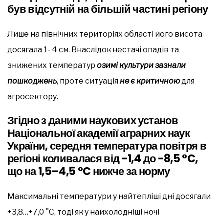
був відсутній на більшій частині регіону
Лише на північних територіях області його висота
досягала 1- 4 см. Внаслідок нестачі опадів та
знижених температур
озимі культури зазнали
пошкоджень
, проте ситуація
не є критичною
для
агросектору.
Згідно з даними наукових установ
Національної академії аграрних наук
України, середня температура повітря в
регіоні коливалася від -1,4 до -8,5 °C,
що на 1,5–4,5 °C нижче за норму
Максимальні температури у найтепліші дні досягали
+3,8…+7,0 °C, тоді як у найхолодніші ночі