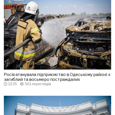
Росія атакувала підприємство в Одеському районі: є
загиблий та восьмеро постраждалих
13:35
561 переглядів