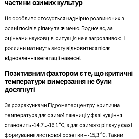
частини озимих культур
Це особливо стосується надмірно розвинених з
осені посівів ріпаку та ячменю. Водночас, за
оцінками науковців, ситуація не є загрозливою, і
рослини матимуть змогу відновитися після
відновлення вегетації навесні.
Позитивним фактором є те, що критичні
температури вимерзання не були
досягнуті
За розрахунками Гідрометеоцентру, критична
температура для озимої пшениці у фазі кущіння
становить -14,7…-16,1 °C, а для озимого ріпаку у фазі
формування листкової розетки – -15,3 °C. Таким