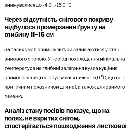
знижувалися до -4,0…-15,0 °C.
Через відсутність снігового покриву
відбулося промерзання ґрунту на
глибину 11-15 см
За таких умов озимі культури залишаються у стані
зимового спокою. У період похолодання мінімальна
температура на глибині залягання вузла кущіння
озимої пшениці не опускалася нижче -6,0 °C, що не є
критичним показником для неї, а також для озимого
ячменю.
Аналіз стану посівів показує, що на
полях, не вкритих снігом,
спостерігається пошкодження листкової