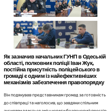
Як зазначив начальник ГУНП в Одеській
області, полковник поліції Іван Жук,
постійна присутність поліцейського в
громаді є одним із найефективніших
механізмів забезпечення правопорядку
Він подякував представникам громад за готовність
до співпраці та наголосив, що завдяки спільним
зусиллям вдається зміцнювати безпековий простір