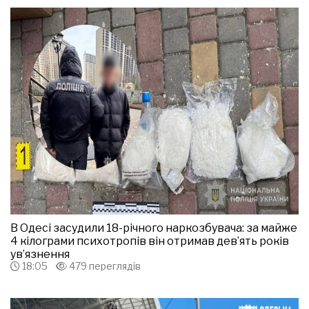
В Одесі засудили 18-річного наркозбувача: за майже
4 кілограми психотропів він отримав дев’ять років
ув’язнення
18:05
479 переглядів