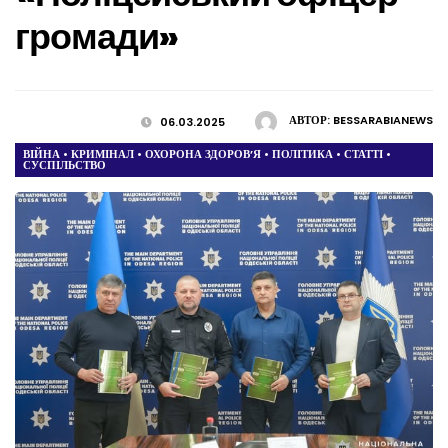
громади»
АВТОР:
BESSARABIANEWS
06.03.2025
ВІЙНА
•
КРИМІНАЛ
•
ОХОРОНА ЗДОРОВ’Я
•
ПОЛІТИКА
•
СТАТТІ
•
СУСПІЛЬСТВО