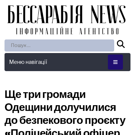
Пошук:
Меню навігації
Ще три громади
Одещини долучилися
до безпекового проєкту
«Поліцейський офіцер