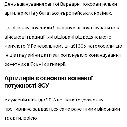
День вшанування святої Варвари, покровительки
артилеристів у багатьох європейських країнах.
Це рішення пояснили бажанням започаткувати нові
військові традиції, які відірвані від радянського
минулого. У Генеральному штабі ЗСУ наголосили, що
ініціативу зміни дати запропонувало командування
ракетних військ і артилерії.
Артилерія є основою вогневої
потужності ЗСУ
У сучасній війні до 90% вогневого ураження
противника завдається саме ракетними військами
та артилерією.