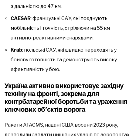
з дальністю до 47 км.
CAESAR
: французькі САУ, які поєднують
мобільність і точність, стріляючи на 55 км
активно-реактивними снарядами.
Krab
: польські САУ, які швидко переходять у
бойову готовність та демонструють високу
ефективність у бою.
Україна активно використовує західну
техніку на фронті, зокрема для
контрбатарейної боротьби та ураження
ключових об’єктів ворога
Ракети ATACMS, надані США восени 2023 року,
дозволили завдати нищівних ударів по аеропортах