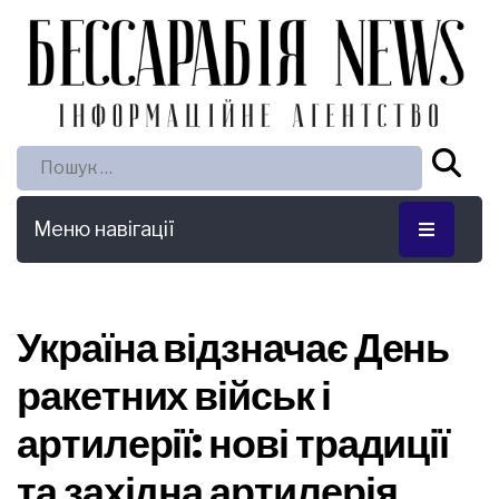
Пошук:
Меню навігації
Україна відзначає День
ракетних військ і
артилерії: нові традиції
та західна артилерія