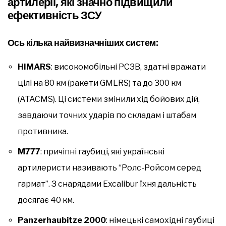
артилерії, які значно підвищили
ефективність ЗСУ
Ось кілька найвизначніших систем:
HIMARS
: високомобільні РСЗВ, здатні вражати
цілі на 80 км (ракети GMLRS) та до 300 км
(ATACMS). Ці системи змінили хід бойових дій,
завдаючи точних ударів по складам і штабам
противника.
M777
: причіпні гаубиці, які українські
артилеристи називають “Ролс-Ройсом серед
гармат”. З снарядами Excalibur їхня дальність
досягає 40 км.
Panzerhaubitze 2000
: німецькі самохідні гаубиці