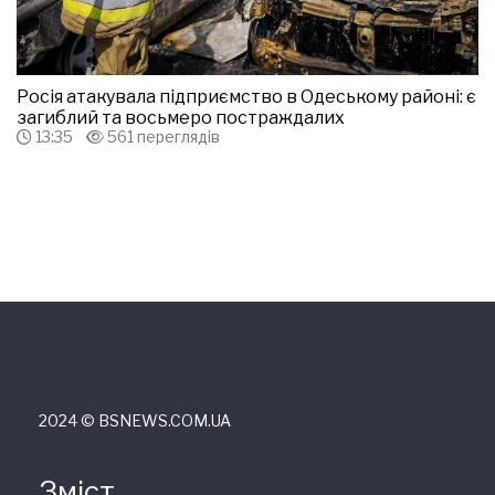
Росія атакувала підприємство в Одеському районі: є
загиблий та восьмеро постраждалих
13:35
561 переглядів
2024 © ВSNEWS.COM.UA
Зміст