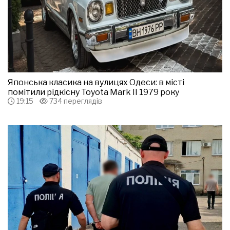
Японська класика на вулицях Одеси: в місті
помітили рідкісну Toyota Mark II 1979 року
19:15
734 переглядів