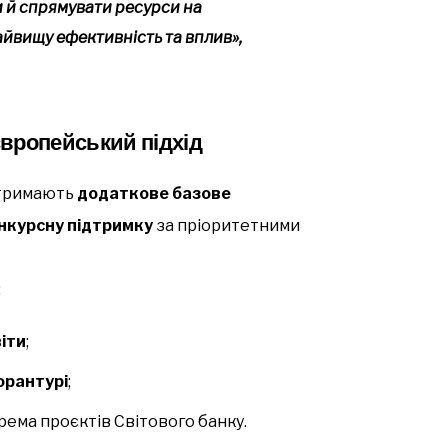
и й спрямувати ресурси на
айвищу ефективність та вплив»,
вропейський підхід
отримають
додаткове базове
нкурсну підтримку
за пріоритетними
:
іти
;
орантурі
;
крема проєктів Світового банку.