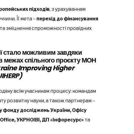
ропейських підходів
, з урахуванням
ччини. Її мета –
перехід до фінансування
та зміцнення спроможності провідних
ії стало можливим завдяки
і в межах спільного проєкту МОН
raine Improving Higher
UIHERP)
подяку всім учасникам процесу: командам
ту розвитку науки, а також партнерам –
у фонду досліджень України, Офісу
Office, УКРНОІВІ, ДП «Інфоресурс»
та