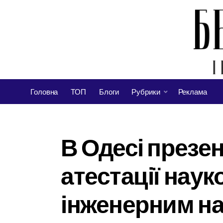
Головна
ТОП
Блоги
Рубрики
Реклама
В Одесі презе
атестації нау
інженерним н