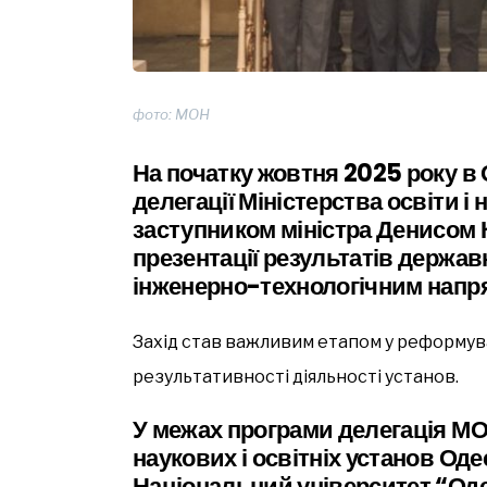
фото: МОН
На початку жовтня 2025 року в 
делегації Міністерства освіти і н
заступником міністра Денисом
презентації результатів державн
інженерно-технологічним нап
Захід став важливим етапом у реформува
результативності діяльності установ.
У межах програми делегація МО
наукових і освітніх установ Оде
Національний університет “Оде