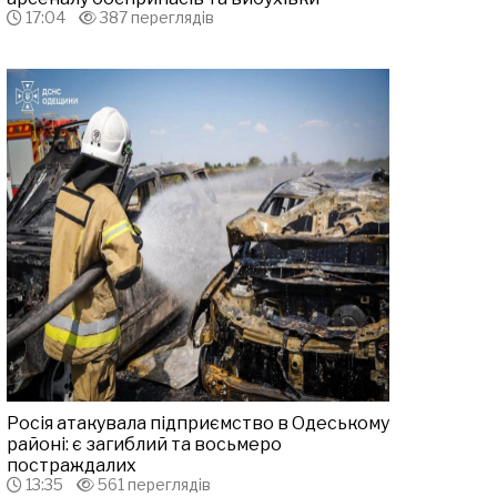
17:04
387 переглядів
Росія атакувала підприємство в Одеському
районі: є загиблий та восьмеро
постраждалих
13:35
561 переглядів