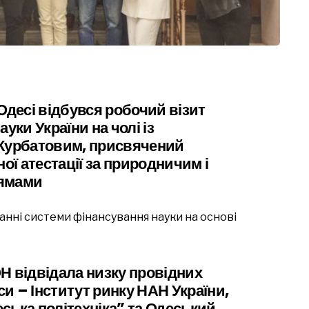
Одесі відбувся робочий візит
ауки України на чолі із
 Курбатовим, присвячений
ої атестації за природничим і
рямами
нні системи фінансування науки на основі
Н відвідала низку провідних
си – Інститут ринку НАН України,
ська політехніка” та Одеський