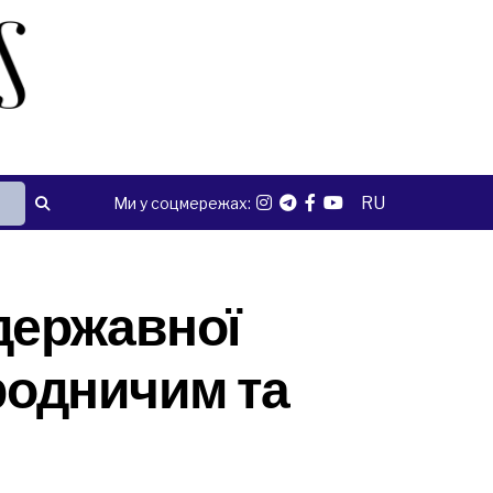
RU
Ми у соцмережах:
 державної
иродничим та