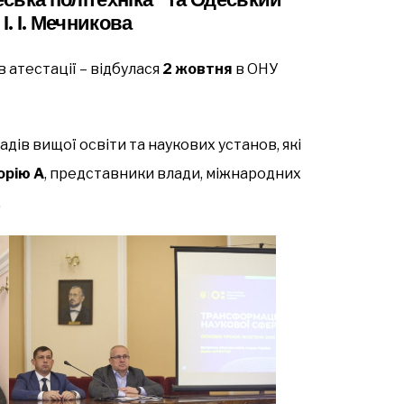
І. І. Мечникова
 атестації – відбулася
2 жовтня
в ОНУ
дів вищої освіти та наукових установ, які
орію А
, представники влади, міжнародних
.