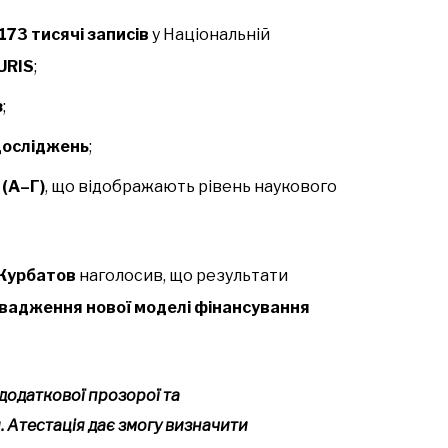
173 тисячі записів
у Національній
URIS
;
з
;
досліджень
;
 (А–Г)
, що відображають рівень наукового
Курбатов
наголосив, що результати
овадження нової моделі фінансування
додаткової прозорої та
. Атестація дає змогу визначити