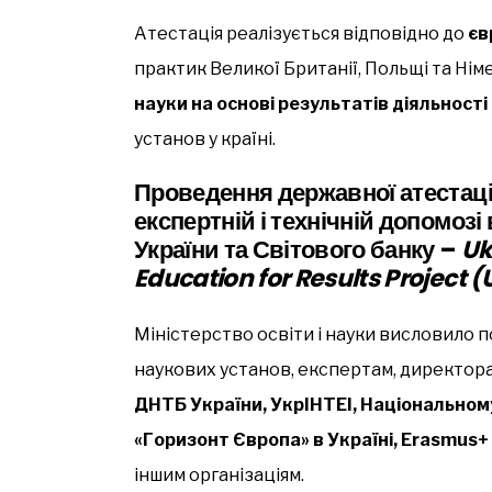
Атестація реалізується відповідно до
єв
практик Великої Британії, Польщі та Німе
науки на основі результатів діяльності
установ у країні.
Проведення державної атестац
експертній і технічній допомоз
України та Світового банку –
Uk
Education for Results Project (
Міністерство освіти і науки висловило 
наукових установ, експертам, директора
ДНТБ України, УкрІНТЕІ, Національном
«Горизонт Європа» в Україні, Erasmus+ 
іншим організаціям.