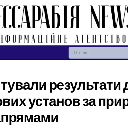
Пошук:
нтували результати
кових установ за пр
апрямами