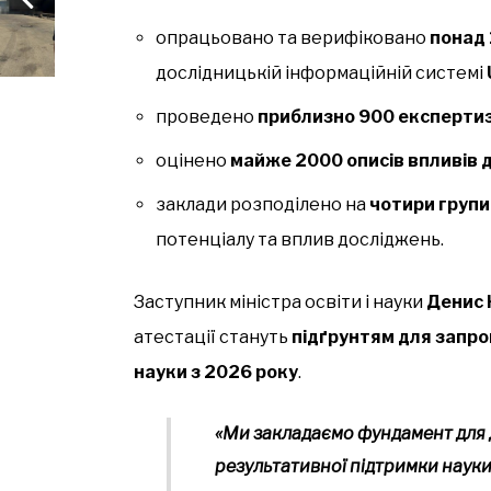
опрацьовано та верифіковано
понад 
дослідницькій інформаційній системі
проведено
приблизно 900 експерти
оцінено
майже 2000 описів впливів 
заклади розподілено на
чотири групи
потенціалу та вплив досліджень.
Заступник міністра освіти і науки
Денис 
атестації стануть
підґрунтям для запр
науки з 2026 року
.
«Ми закладаємо фундамент для 
результативної підтримки науки