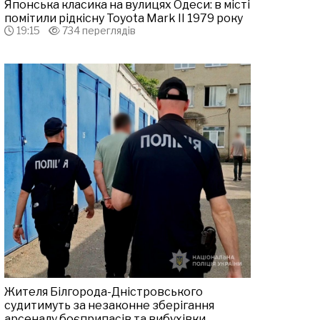
Японська класика на вулицях Одеси: в місті
помітили рідкісну Toyota Mark II 1979 року
19:15
734 переглядів
Жителя Білгорода-Дністровського
судитимуть за незаконне зберігання
арсеналу боєприпасів та вибухівки