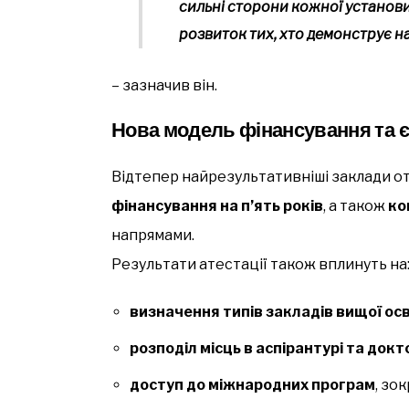
сильні сторони кожної установ
розвиток тих, хто демонструє н
– зазначив він.
Нова модель фінансування та є
Відтепер найрезультативніші заклади 
фінансування на п’ять років
, а також
ко
напрямами.
Результати атестації також вплинуть на
визначення типів закладів вищої осв
розподіл місць в аспірантурі та докт
доступ до міжнародних програм
, зо