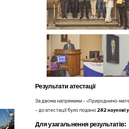
Результати атестації
За двома напрямами – «Природничо-мат
– до атестації було подано
282 наукові 
Для узагальнення результатів: