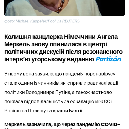
фото: Michael Kappeler/Pool via REUTERS
Колишня канцлерка Німеччини Ангела
Меркель знову опинилася в центрі
політичних дискусій після резонансного
інтерв’ю угорському виданню
Partizán
У ньому вона заявила, що пандемія коронавірусу
стала одним із чинників, які сприяли радикалізації
політики Володимира Путіна, а також частково
поклала відповідальність за ескалацію між ЄС і
Росією на Польщу та країни Балтії.
Меркель зазначила, що через пандемію COVID-