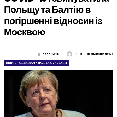
Польщу та Балтію в
погіршенні відносин із
Москвою
АВТОР:
BESSARABIANEWS
06.10.2025
ВІЙНА
•
КРИМІНАЛ
•
ПОЛІТИКА
•
СТАТТІ