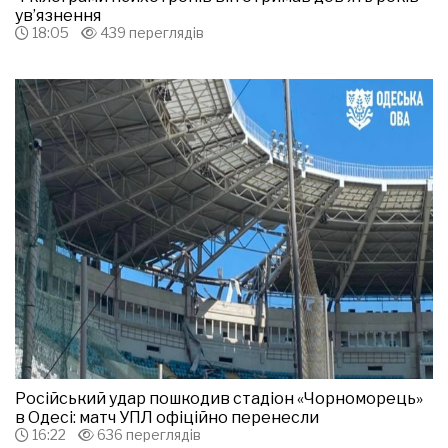
ув’язнення
18:05
439 переглядів
Російський удар пошкодив стадіон «Чорноморець»
в Одесі: матч УПЛ офіційно перенесли
16:22
636 переглядів