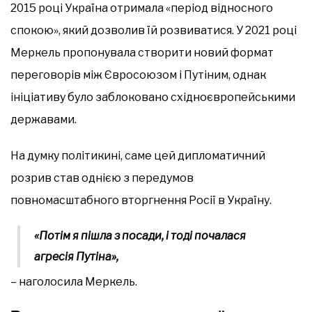
2015 році Україна отримала «період відносного
спокою», який дозволив їй розвиватися. У 2021 році
Меркель пропонувала створити новий формат
переговорів між Євросоюзом і Путіним, однак
ініціативу було заблоковано східноєвропейськими
державами.
На думку політикині, саме цей дипломатичний
розрив став однією з передумов
повномасштабного вторгнення Росії в Україну.
«Потім я пішла з посади, і тоді почалася
агресія Путіна»,
– наголосила Меркель.