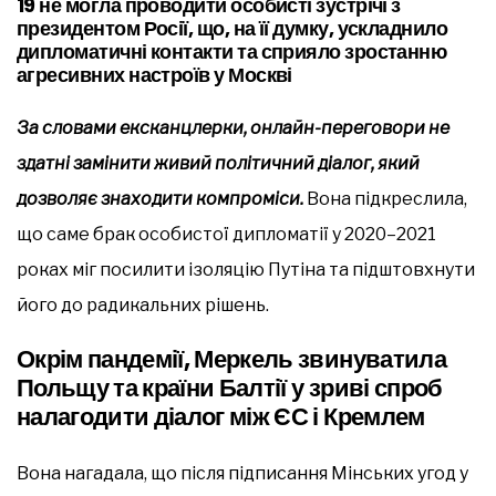
19 не могла проводити особисті зустрічі з
президентом Росії, що, на її думку, ускладнило
дипломатичні контакти та сприяло зростанню
агресивних настроїв у Москві
За словами ексканцлерки, онлайн-переговори не
здатні замінити живий політичний діалог, який
дозволяє знаходити компроміси.
Вона підкреслила,
що саме брак особистої дипломатії у 2020–2021
роках міг посилити ізоляцію Путіна та підштовхнути
його до радикальних рішень.
Окрім пандемії, Меркель звинуватила
Польщу та країни Балтії у зриві спроб
налагодити діалог між ЄС і Кремлем
Вона нагадала, що після підписання Мінських угод у