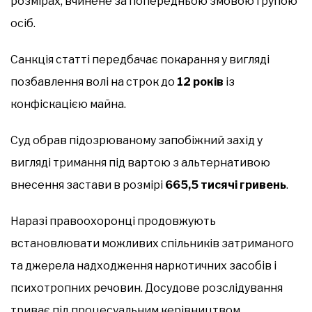
розмірах, вчинене за попередньою змовою групою
осіб.
Санкція статті передбачає покарання у вигляді
позбавлення волі на строк до
12 років
із
конфіскацією майна.
Суд обрав підозрюваному запобіжний захід у
вигляді тримання під вартою з альтернативою
внесення застави в розмірі
665,5 тисячі гривень
.
Наразі правоохоронці продовжують
встановлювати можливих спільників затриманого
та джерела надходження наркотичних засобів і
психотропних речовин. Досудове розслідування
триває під процесуальним керівництвом