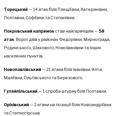
Торецький
— 14 атак біля Плещіївки, Катеринівки,
Полтавки, Софіївки та Степанівки.
Покровський напрямок
став найгарячішим —
58
атак
. Ворог діяв у районах Федорівки, Мирнограда,
Родинського, Шахового, Новоіванівки та інших
населених пунктів.
Новопавлівський
— 21 атака біля Іванівки, Ялти,
Маліївки, Ольгівського та Березового.
Гуляйпільський
— 1 спроба штурму біля Полтавки.
Оріхівський
— 2 атаки на позиції біля Новоандріївки
та Степногірська.