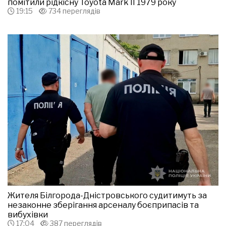
помітили рідкісну Toyota Mark II 1979 року
19:15
734 переглядів
Жителя Білгорода-Дністровського судитимуть за
незаконне зберігання арсеналу боєприпасів та
вибухівки
17:04
387 переглядів