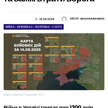
АВТОР:
BESSARABIANEWS
15.09.2025
ВІЙНА
•
КРИМІНАЛ
•
ПОЛІТИКА
•
СТАТТІ
інфографіка:Генштаб ЗСУ
Війна в Україні триває вже 1300 днів