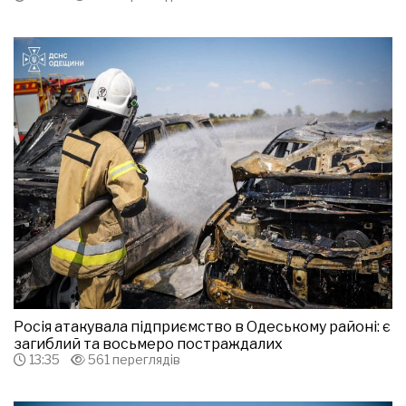
Росія атакувала підприємство в Одеському районі: є
загиблий та восьмеро постраждалих
13:35
561 переглядів