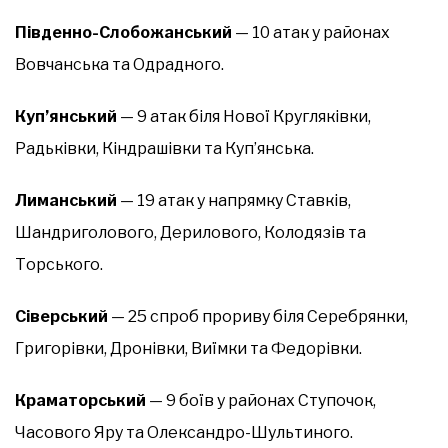
Південно-Слобожанський
— 10 атак у районах
Вовчанська та Одрадного.
Куп’янський
— 9 атак біля Нової Кругляківки,
Радьківки, Кіндрашівки та Куп’янська.
Лиманський
— 19 атак у напрямку Ставків,
Шандриголового, Дерилового, Колодязів та
Торського.
Сіверський
— 25 спроб прориву біля Серебрянки,
Григорівки, Дронівки, Виїмки та Федорівки.
Краматорський
— 9 боїв у районах Ступочок,
Часового Яру та Олександро-Шультиного.