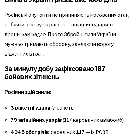
Російські окупанти не припиняють масованих атак,
роблячи ставку на ракетно-авіаційні удари та
дрони-камікадзе. Проте Збройні сили України
мужньо тримають оборону, завдаючи ворогу
відчутних втрат.
За минулу добу зафіксовано 187
бойових зіткнень
Росіяни здійснили:
3 ракетні удари
(7 ракет),
79 авіаційних ударів
(117 керованих авіабомб),
4945 обстрілів
, серед них
117
— із РСЗВ,