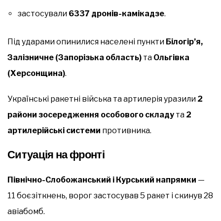
застосували
6337 дронів-камікадзе
.
Під ударами опинилися населені пункти
Білогір’я,
Залізничне (Запорізька область)
та
Ольгівка
(Херсонщина)
.
Українські ракетні війська та артилерія уразили
2
райони зосередження особового складу
та
2
артилерійські системи
противника.
Ситуація на фронті
Північно-Слобожанський і Курський напрямки
—
11 боєзіткнень, ворог застосував 5 ракет і скинув 28
авіабомб.